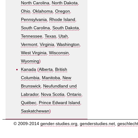
North Carolina
,
North Dakota
,
Ohio
,
Oklahoma
,
Oregon
,
Pennsylvania
,
Rhode Island
,
South Carolina
,
South Dakota
,
Tennessee
,
Texas
,
Utah
,
Vermont
,
Virginia
,
Washington
,
West Virginia
,
Wisconsin
,
Wyoming
)
Kanada
(
Alberta
,
British
Columbia
,
Manitoba
,
New
Brunswick
,
Neufundland und
Labrador
,
Nova Scotia
,
Ontario
,
Québec
,
Prince Edward Island
,
Saskatchewan
)
© 2009-2014
gender-studies.org
,
genderstudies.net
,
geschlech