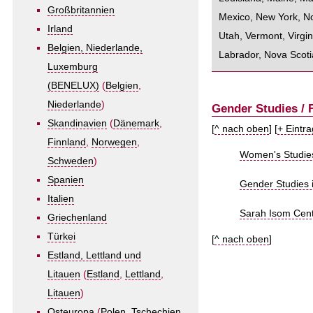
Großbritannien
Mexico
,
New York
,
No
Irland
Utah
,
Vermont
,
Virgin
Belgien, Niederlande,
Labrador
,
Nova Scoti
Luxemburg
(BENELUX)
(
Belgien
,
Niederlande
)
Gender Studies / 
Skandinavien
(
Dänemark
,
[
^ nach oben
] [
+ Eintr
Finnland
,
Norwegen
,
Women's Studies 
Schweden
)
Spanien
Gender Studies i
Italien
Sarah Isom Cente
Griechenland
Türkei
[
^ nach oben
]
Estland, Lettland und
Litauen
(
Estland
,
Lettland
,
Litauen
)
Osteuropa
(
Polen
,
Tschechien
,