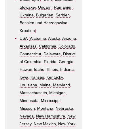
Slowakei
,
Ungarn
,
Rumänien
,
Ukraine
,
Bulgarien
,
Serbien
,
Bosnien und Herzegowina
,
Kroatien
)
USA
(
Alabama
,
Alaska
,
Arizona
,
Arkansas
,
California
,
Colorado
,
Connecticut
,
Delaware
,
District
of Columbia
,
Florida
,
Georgia
,
Hawaii
,
Idaho
,
Illinois
,
Indiana
,
Iowa
,
Kansas
,
Kentucky
,
Louisiana
,
Maine
,
Maryland
,
Massachusetts
,
Michigan
,
Minnesota
,
Mississippi
,
Missouri
,
Montana
,
Nebraska
,
Nevada
,
New Hampshire
,
New
Jersey
,
New Mexico
,
New York
,