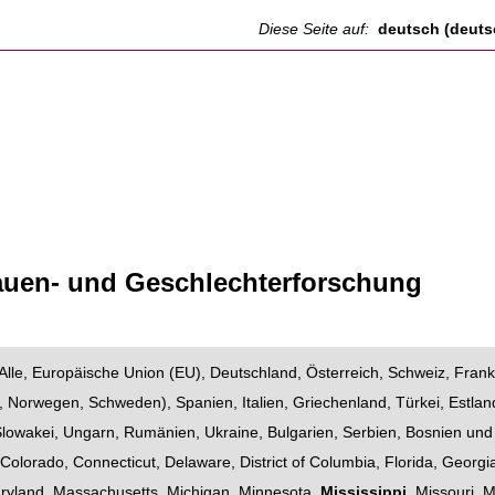
Diese Seite auf:
deutsch (deuts
rauen- und Geschlechterforschung
Alle
,
Europäische Union (EU)
,
Deutschland
,
Österreich
,
Schweiz
,
Frank
,
Norwegen
,
Schweden
),
Spanien
,
Italien
,
Griechenland
,
Türkei
,
Estlan
Slowakei
,
Ungarn
,
Rumänien
,
Ukraine
,
Bulgarien
,
Serbien
,
Bosnien und
,
Colorado
,
Connecticut
,
Delaware
,
District of Columbia
,
Florida
,
Georgi
ryland
,
Massachusetts
,
Michigan
,
Minnesota
,
Mississippi
,
Missouri
,
M