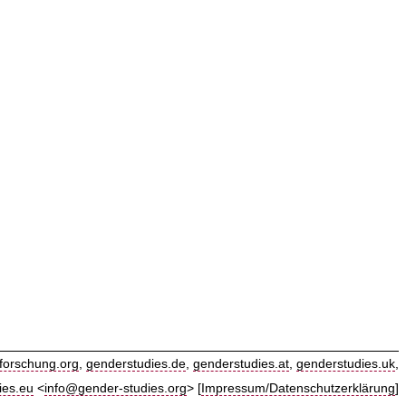
forschung.org
,
genderstudies.de
,
genderstudies.at
,
genderstudies.uk
,
ies.eu
<
info@gender-studies.org
> [
Impressum/Datenschutzerklärung
]