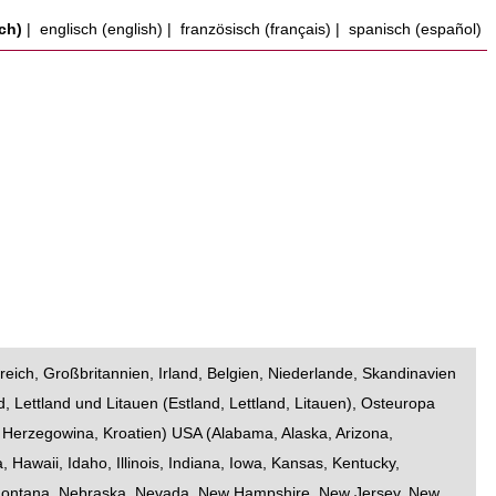
ch)
|
englisch (english)
|
französisch (français)
|
spanisch (español)
reich
,
Großbritannien
,
Irland
,
Belgien
,
Niederlande
,
Skandinavien
d, Lettland und Litauen
(
Estland
,
Lettland
,
Litauen
),
Osteuropa
 Herzegowina
,
Kroatien
)
USA
(
Alabama
,
Alaska
,
Arizona
,
a
,
Hawaii
,
Idaho
,
Illinois
,
Indiana
,
Iowa
,
Kansas
,
Kentucky
,
ontana
,
Nebraska
,
Nevada
,
New Hampshire
,
New Jersey
,
New