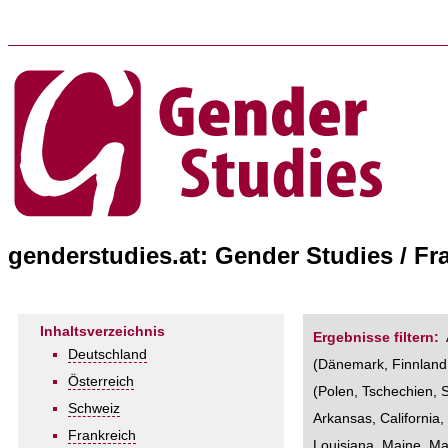
genderstudies.at: Gender Studies / F
Inhaltsverzeichnis
Ergebnisse filtern:
Deutschland
(
Dänemark
,
Finnland
Österreich
(
Polen
,
Tschechien
,
Schweiz
Arkansas
,
California
Frankreich
Louisiana
,
Maine
,
Ma