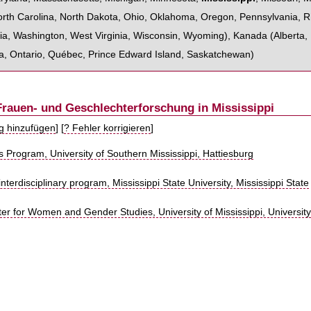
rth Carolina
,
North Dakota
,
Ohio
,
Oklahoma
,
Oregon
,
Pennsylvania
,
R
ia
,
Washington
,
West Virginia
,
Wisconsin
,
Wyoming
),
Kanada
(
Alberta
,
a
,
Ontario
,
Québec
,
Prince Edward Island
,
Saskatchewan
)
Frauen- und Geschlechterforschung in Mississippi
ag hinzufügen
] [
? Fehler korrigieren
]
Program, University of Southern Mississippi, Hattiesburg
nterdisciplinary program, Mississippi State University, Mississippi State
r for Women and Gender Studies, University of Mississippi, Universit