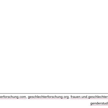
terforschung.com
,
geschlechterforschung.org
,
frauen.und.geschlechter
genderstud